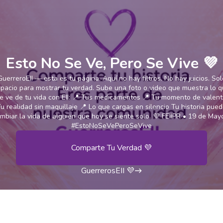
Esto No Se Ve, Pero Se Vive 💜
GuerreroEII — esta es tu página. Aquí no hay filtros. No hay juicios. Sol
pacio para mostrar tu verdad. Sube una foto o video que muestra lo 
e ve de tu vida con EII: 📍 Tus medicamentos 📍 Tu momento de valent
u realidad sin maquillaje 📍 Lo que cargas en silencio Tu historia pue
mbiar la vida de alguien que hoy se siente solo. 💜 FEIIPR • 19 de May
#EstoNoSeVePeroSeVive
Comparte Tu Verdad 💜
GuerrerosEII 💜