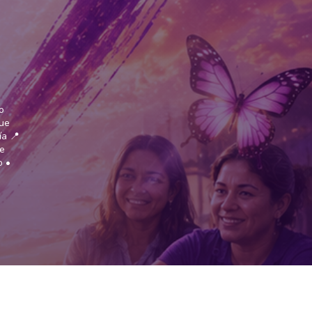
o
que
ía 📍
de
o •